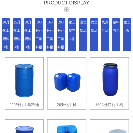
PRODUCT DISPLAY
20升
25升
50升
100
160
200
化工
注塑
吹塑
民用
塑料
化工
化工
化工
化工
升化
升化
升化
塑料
制品
制品
产品
围挡
桶
塑料
塑料
塑料
工塑
工塑
工塑
桶
桶
桶
桶
料桶
料桶
料桶
200升化工塑料桶
20升化工桶
160L开口化工桶