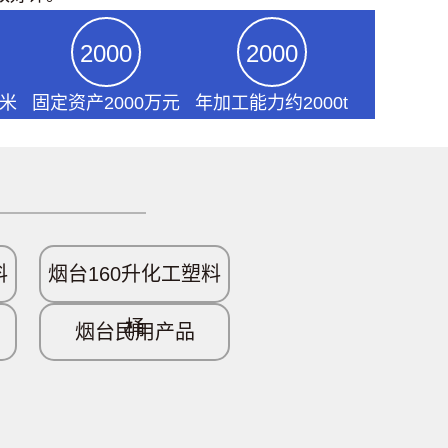
2000
2000
方米
固定资产2000万元
年加工能力约2000t
料
烟台160升化工塑料
桶
烟台民用产品