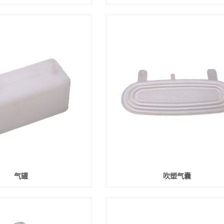
气罐
吹塑气囊