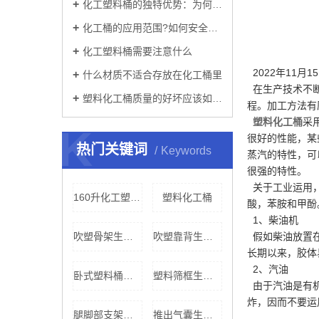
化工塑料桶的独特优势：为何在工业领域被广泛使用？
化工桶的应用范围?如何安全的使用?
化工塑料桶需要注意什么
2022年11月
什么材质不适合存放在化工桶里
在生产技术不断
塑料化工桶质量的好坏应该如何辨别
程。加工方法有
塑料化工桶
采
K
很好的性能，某
热门关键词
Keywords
蒸汽的特性，可
很强的特性。
关于工业运用
160升化工塑料桶
塑料化工桶
酸，苯胺和甲酚
1、柴油机
吹塑骨架生产厂家
吹塑靠背生产厂家
假如柴油放置在
长期以来，胶体
2、汽油
卧式塑料桶桶价格
塑料筛框生产厂家
由于汽油是有机
炸，因而不要运
腿脚部支架价格
推出气囊生产厂家