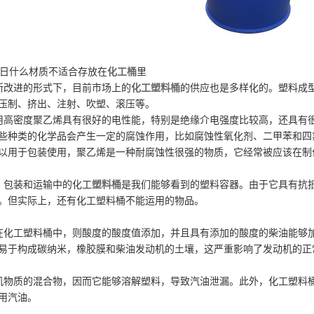
15日什么材质不适合存放在
化工桶
里
改进的形式下，目前市场上的
化工塑料桶
的供应也是多样化的。塑料成
压制、挤出、注射、吹塑、滚压等。
用高密度聚乙烯具有很好的电性能，特别是绝缘介电强度比较高，还具有
些种类的化学品会产生一定的腐蚀作用，比如腐蚀性氧化剂、二甲苯和四
以用于包装使用，聚乙烯是一种耐腐蚀性很强的物质，它经常被应该在制
，包装和运输中的化工
塑料桶
是我们能够看到的塑料容器。由于它具有抗
。但实际上，还有化工塑料桶不能运用的物品。
化工塑料桶中，则酸度的酸度值添加，并且具有添加的酸度的柴油能够
易于构成碳纳米，橡胶膜和柴油发动机的土壤，这严重影响了发动机的正
物质的混合物，因而它能够溶解塑料，导致汽油泄漏。此外，化工塑料
用汽油。