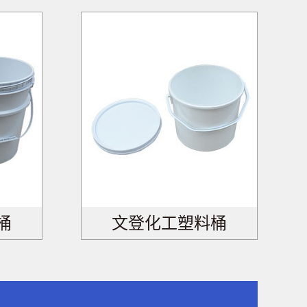
桶
文登化工塑料桶