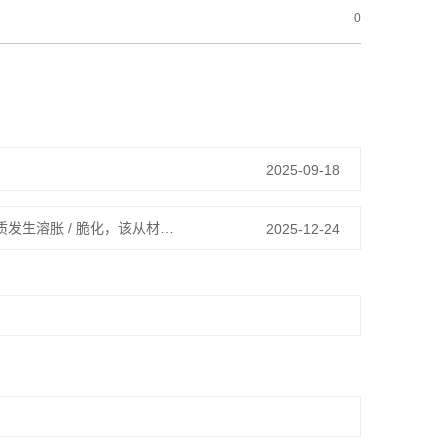
0
2025-09-18
化工塑料桶厂家：化工塑料桶盛装化学品后频繁出现渗漏、桶身变形，或与介质发生溶胀 / 脆化，该从材质选型、灌装存储与密封维护上如何彻底解决？
2025-12-24