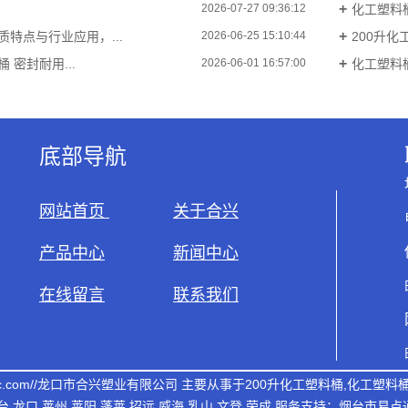
化工塑料桶
2026-07-27 09:36:12
特点与行业应用，...
200升化
2026-06-25 15:10:44
 密封耐用...
化工塑料桶
2026-06-01 16:57:00
底部导航
网站首页
关于合兴
产品中心
新闻中心
在线留言
联系我们
plastic.com//龙口市合兴塑业有限公司 主要从事于
200升化工塑料桶
,
化工塑料
台
龙口
莱州
莱阳
蓬莱
招远
威海
乳山
文登
荣成
服务支持：
烟台市易点