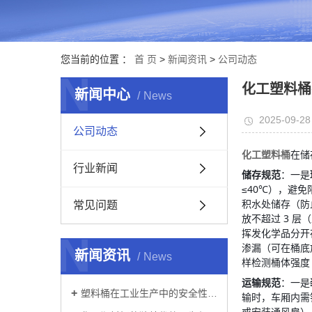
您当前的位置 ：
首 页
>
新闻资讯
>
公司动态
N
化工塑料桶
新闻中心
News
2025-09-28
公司动态
化工塑料桶
在储
行业新闻
储存规范
：一是
≤40℃），避
积水处储存（防
常见问题
放不超过 3 
挥发化学品分开
N
渗漏（可在桶底
新闻资讯
News
样检测桶体强度
运输规范
：一是
塑料桶在工业生产中的安全性如何？
输时，车厢内需
或安装通风扇）