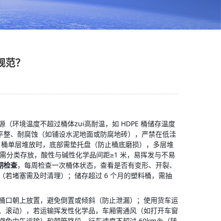
规范？
环境温度不超过桶体zui高耐温，如 HDPE 桶储存温度
需平整、耐腐蚀（如铺设水泥地面或防腐地砖），严禁在低洼
PE 桶单层堆放时，底部需垫托盘（防止桶底磨损），多层堆
需分类存放，酸性与碱性化学品间距≥1 米，易挥发与不易
期检查
，每周检查一次桶体状态，查看是否有变形、开裂、
若堵塞需及时清理）；储存超过 6 个月的塑料桶，需抽
桶口朝上放置，避免倒置或倾斜（防止泄漏）；使用货车运
、滚动），若运输挥发性化学品，车厢需通风（如打开车窗
免中午运输）和颠簸路段，行车速度不超过 60km/h（转