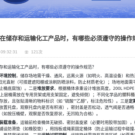
在储存和运输化工产品时，有哪些必须遵守的操作
 09:32:31
121次
存和运输化工产品时，有哪些必须遵守的操作规范？
环境控制
，储存场地需干燥、通风，远离火源（如明火、高温设备）和热源（
免阳光直射（可搭建遮阳棚或涂刷防晒涂料，防止材质老化）；场地地面
止桶底腐蚀）。二是
堆放要求
，根据桶体承重设计堆放高度，200L HD
层（上层桶需放在专用货架或用支架固定，避免倾倒）；不同化学品的
塑料桶
存放，且张贴清晰的物料标识（如 “硫酸”“乙醇”，标注危险性）。三是
定
放置托盘，观察托盘内是否有积液），密封盖是否松动，透气阀是否通畅（
（如按压桶壁，观察是否恢复原状，无凹陷为合格）。
装载准备
，运输前检查桶体无破损、密封盖旋紧（必要时用胶带加固），
铺设防滑垫（如橡胶垫），用挡板或绳索固定桶体（防止运输过程中碰撞
，严禁密闭运输。二是
运输过程控制
，运输路线需避开高温区域（如夏季避