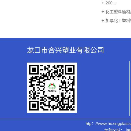
200...
化工塑料桶材质
加厚化工塑料桶
龙口市合兴塑业有限公司
htp：//www.hexing
主营区域：
烟